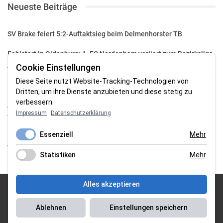
Neueste Beiträge
SV Brake feiert 5:2-Auftaktsieg beim Delmenhorster TB
Fehlstart in Oldenburg: 1. FC Nordenham verliert zum Bezirksliga-
Auftakt
Cookie Einstellungen
Diese Seite nutzt Website-Tracking-Technologien von
Fußball in der Wesermarsch: Die Bilder vom Wochenende
Dritten, um ihre Dienste anzubieten und diese stetig zu
verbessern.
Aufstieg geschafft: HSG-Unterweser-C-Jugend macht sich bereit
Impressum
Datenschutzerklärung
für die Oberliga
Essenziell
Mehr
HSG Unterweser startet mit neuem Torwarttrainer in die
Vorbereitung
Statistiken
Mehr
Alles akzeptieren
© 2026 Sportgasm . All Rights Reserved.
Ablehnen
Einstellungen speichern
Unser Team
|
Impressum
|
Datenschutzerklärung
|
Magazin Saison
2018/2019
|
Magazin Saison 2019/2020
|
Magazin Saison 2020/2021
|