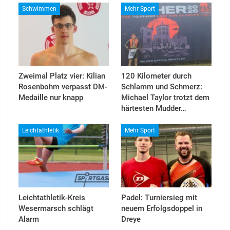
Schwimmen
Mehr Sport
Zweimal Platz vier: Kilian
120 Kilometer durch
Rosenbohm verpasst DM-
Schlamm und Schmerz:
Medaille nur knapp
Michael Taylor trotzt dem
härtesten Mudder…
Leichtathletik
Mehr Sport
Leichtathletik-Kreis
Padel: Turniersieg mit
Wesermarsch schlägt
neuem Erfolgsdoppel in
Alarm
Dreye