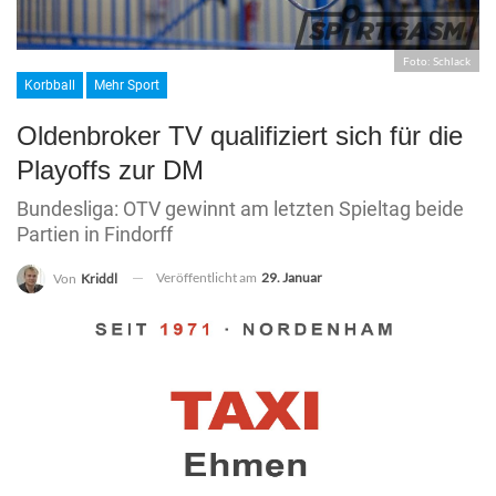
Foto: Schlack
Korbball
Mehr Sport
Oldenbroker TV qualifiziert sich für die
Playoffs zur DM
Bundesliga: OTV gewinnt am letzten Spieltag beide
Partien in Findorff
Veröffentlicht am
29. Januar
Von
Kriddl