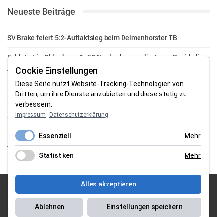
Neueste Beiträge
SV Brake feiert 5:2-Auftaktsieg beim Delmenhorster TB
Fehlstart in Oldenburg: 1. FC Nordenham verliert zum Bezirksliga-
Auftakt
Cookie Einstellungen
Diese Seite nutzt Website-Tracking-Technologien von
Fußball in der Wesermarsch: Die Bilder vom Wochenende
Dritten, um ihre Dienste anzubieten und diese stetig zu
verbessern.
Aufstieg geschafft: HSG-Unterweser-C-Jugend macht sich bereit
Impressum
Datenschutzerklärung
für die Oberliga
Essenziell
Mehr
HSG Unterweser startet mit neuem Torwarttrainer in die
Vorbereitung
Statistiken
Mehr
Alles akzeptieren
© 2026 Sportgasm . All Rights Reserved.
Ablehnen
Einstellungen speichern
Unser Team
|
Impressum
|
Datenschutzerklärung
|
Magazin Saison
2018/2019
|
Magazin Saison 2019/2020
|
Magazin Saison 2020/2021
|