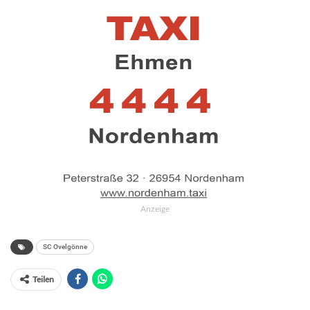
Anzeige
SC Ovelgönne
Teilen