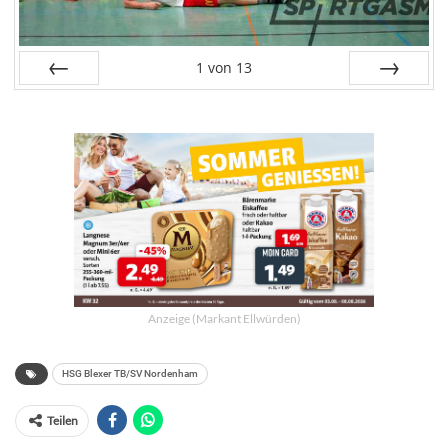
1
von
13
Zurück
Weiter
Anzeige (Markant Ellwürden)
HSG Blexer TB/SV Nordenham
Teilen