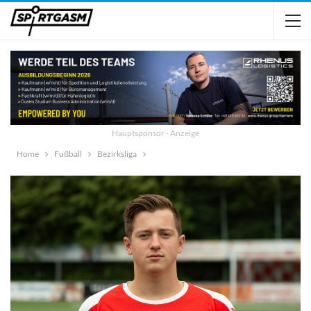
Hauptsponsor - Anzeige
Home
Fußball
Bezirksliga