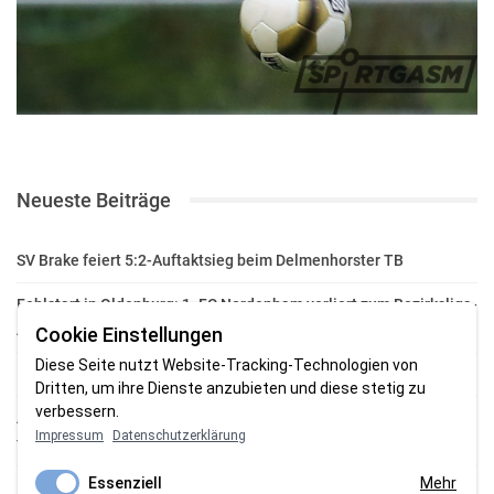
Neueste Beiträge
SV Brake feiert 5:2-Auftaktsieg beim Delmenhorster TB
Fehlstart in Oldenburg: 1. FC Nordenham verliert zum Bezirksliga-
Auftakt
Cookie Einstellungen
Diese Seite nutzt Website-Tracking-Technologien von
Fußball in der Wesermarsch: Die Bilder vom Wochenende
Dritten, um ihre Dienste anzubieten und diese stetig zu
verbessern.
Aufstieg geschafft: HSG-Unterweser-C-Jugend macht sich bereit
Impressum
Datenschutzerklärung
für die Oberliga
Essenziell
Mehr
HSG Unterweser startet mit neuem Torwarttrainer in die