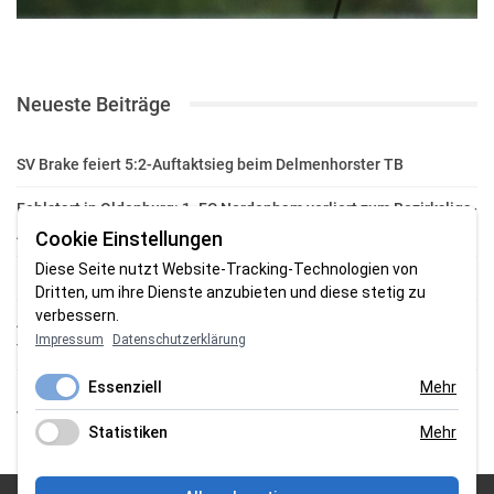
Neueste Beiträge
SV Brake feiert 5:2-Auftaktsieg beim Delmenhorster TB
Fehlstart in Oldenburg: 1. FC Nordenham verliert zum Bezirksliga-
Auftakt
Cookie Einstellungen
Diese Seite nutzt Website-Tracking-Technologien von
Fußball in der Wesermarsch: Die Bilder vom Wochenende
Dritten, um ihre Dienste anzubieten und diese stetig zu
verbessern.
Aufstieg geschafft: HSG-Unterweser-C-Jugend macht sich bereit
Impressum
Datenschutzerklärung
für die Oberliga
Essenziell
Mehr
HSG Unterweser startet mit neuem Torwarttrainer in die
Vorbereitung
Statistiken
Mehr