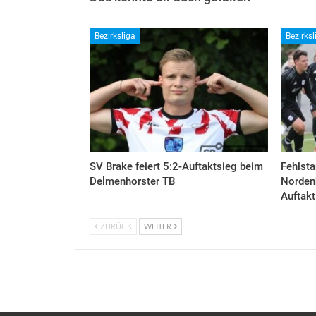
Bezirksliga
Bezirksl
SV Brake feiert 5:2-Auftaktsieg beim
Fehlsta
Delmenhorster TB
Nordenh
Auftakt
ZURÜCK
WEITER