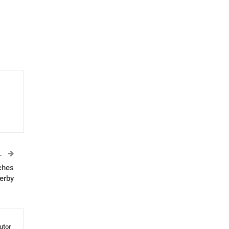
L
ches
erby
utor