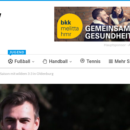
Hauptsponsor - 
JUGEND
Fußball
Handball
Tennis
Mehr S
Saison mit wildem 3:3 in Oldenburg