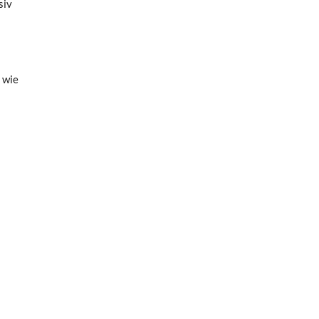
siv
 wie