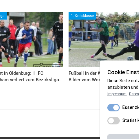
iga
1. Kreisklasse
Cookie Einst
rt in Oldenburg: 1. FC
Fußball in der Wesermarsch: Die
am verliert zum Bezirksliga-
Bilder vom Wochenende
Diese Seite nut
anzubieten und 
Impressum
Daten
Essenzie
Statisti