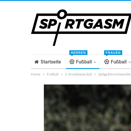
HERREN
FRAUEN
Startseite
Fußball
Fußball
Home
Fußball
2. Kreisklasse Süd
SpVgg Berne beendet 