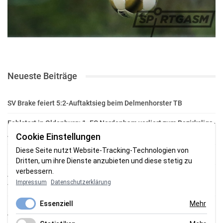
Neueste Beiträge
SV Brake feiert 5:2-Auftaktsieg beim Delmenhorster TB
Fehlstart in Oldenburg: 1. FC Nordenham verliert zum Bezirksliga-
Auftakt
Cookie Einstellungen
Diese Seite nutzt Website-Tracking-Technologien von
Fußball in der Wesermarsch: Die Bilder vom Wochenende
Dritten, um ihre Dienste anzubieten und diese stetig zu
verbessern.
Aufstieg geschafft: HSG-Unterweser-C-Jugend macht sich bereit
Impressum
Datenschutzerklärung
für die Oberliga
Essenziell
Mehr
HSG Unterweser startet mit neuem Torwarttrainer in die
Vorbereitung