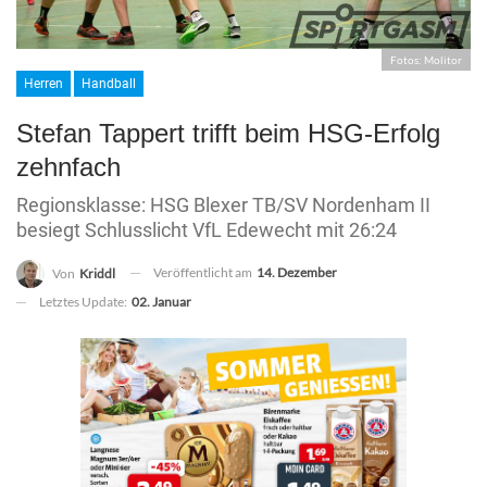
Fotos: Molitor
Herren
Handball
Stefan Tappert trifft beim HSG-Erfolg
zehnfach
Regionsklasse: HSG Blexer TB/SV Nordenham II
besiegt Schlusslicht VfL Edewecht mit 26:24
Veröffentlicht am
14. Dezember
Von
Kriddl
Letztes Update:
02. Januar