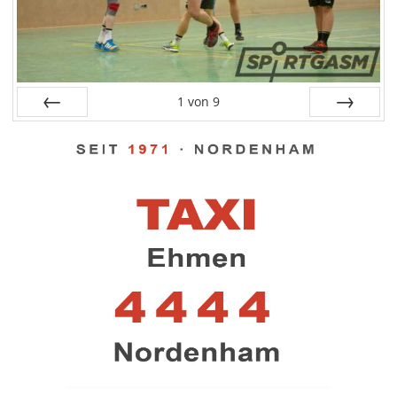
1
von
9
Zurück
Weiter