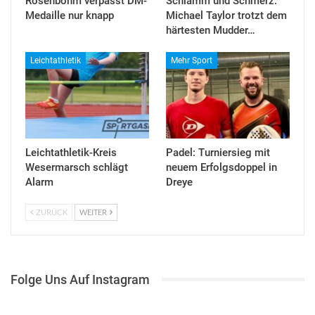
Rosenbohm verpasst DM-
Schlamm und Schmerz:
Medaille nur knapp
Michael Taylor trotzt dem
härtesten Mudder…
Leichtathletik
Mehr Sport
Leichtathletik-Kreis
Padel: Turniersieg mit
Wesermarsch schlägt
neuem Erfolgsdoppel in
Alarm
Dreye
ZURÜCK
WEITER
Folge Uns Auf Instagram