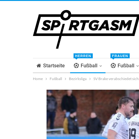
HERREN
FRAUEN
Startseite
Fußball
Fußball
Home
Fußball
Bezirksliga
SV Brake verabschiedet sich