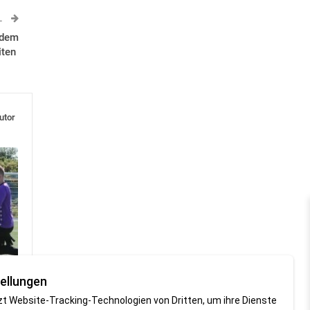
L
 dem
iten
utor
ellungen
zt Website-Tracking-Technologien von Dritten, um ihre Dienste