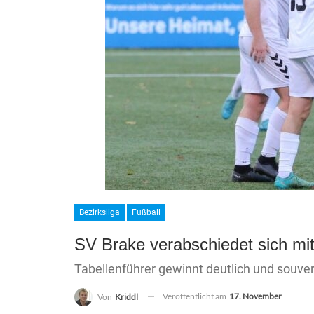
Bezirksliga
Fußball
SV Brake verabschiedet sich mit
Tabellenführer gewinnt deutlich und souv
Veröffentlicht am
17. November
Von
Kriddl