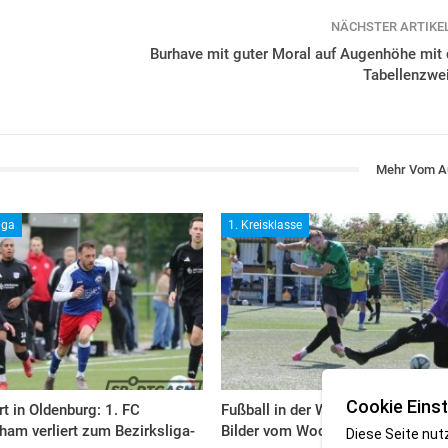
NÄCHSTER ARTIKE
Burhave mit guter Moral auf Augenhöhe mit
Tabellenzwe
Mehr Vom A
iga
1. Kreisklasse
Cookie Einst
rt in Oldenburg: 1. FC
Fußball in der Wesermarsch: Die
am verliert zum Bezirksliga-
Bilder vom Wochenende
Diese Seite nut