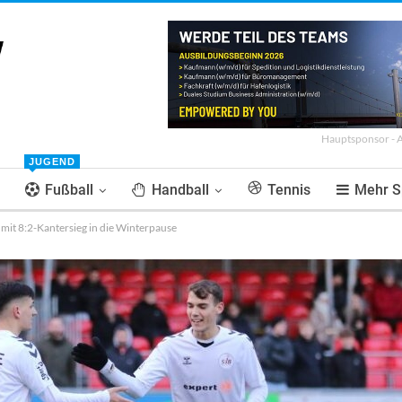
Hauptsponsor - 
JUGEND
Fußball
Handball
Tennis
Mehr S
 mit 8:2-Kantersieg in die Winterpause