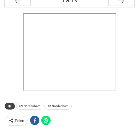
1
von
6
Zurück
Weiter
SV Nordenham
TK Nordenham
Teilen