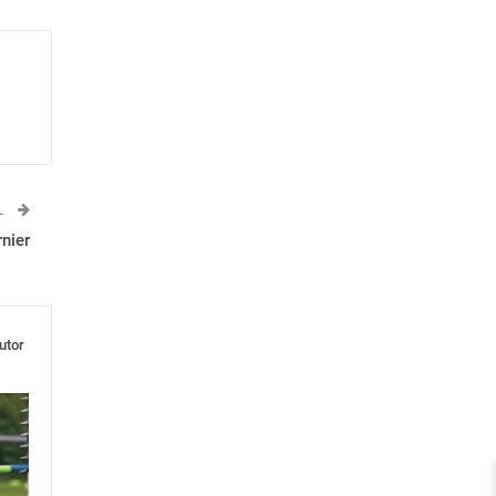
L
nier
utor