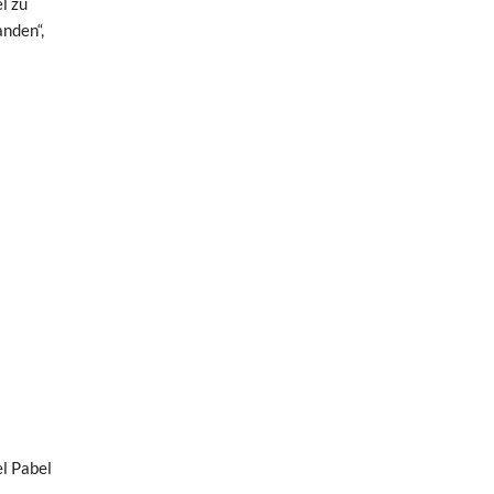
l zu
anden“,
el Pabel