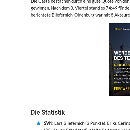
Die Gäste bestachen durch eine gute Quote von der 
gewinnen. Nach dem 3. Viertel stand es 74:49 für den
berichtete Bliefernich. Oldenburg war mit 8 Akteure
Die Statistik
SVN:
Lars Bliefernich (3 Punkte), Eriks Cerin
(30), Lukas Schmidt (4), Malte Seltmann, Luka