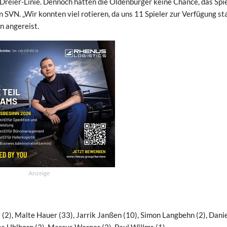
Dreier-Linie. Dennoch hatten die Oldenburger keine Chance, das Spie
 SVN. „Wir konnten viel rotieren, da uns 11 Spieler zur Verfügung st
n angereist.
Anzeige
s (2), Malte Hauer (33), Jarrik Janßen (10), Simon Langbehn (2), Dani
s Uhlhorn (3), Marcus Werner (2), Paul Willms (1).