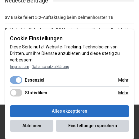
Neueste Beiträge
SV Brake feiert 5:2-Auftaktsieg beim Delmenhorster TB
Fehlstart in Oldenburg: 1. FC Nordenham verliert zum Bezirksliga-
Auftakt
Cookie Einstellungen
Diese Seite nutzt Website-Tracking-Technologien von
Fußball in der Wesermarsch: Die Bilder vom Wochenende
Dritten, um ihre Dienste anzubieten und diese stetig zu
verbessern.
Aufstieg geschafft: HSG-Unterweser-C-Jugend macht sich bereit
Impressum
Datenschutzerklärung
für die Oberliga
Essenziell
Mehr
HSG Unterweser startet mit neuem Torwarttrainer in die
Vorbereitung
Statistiken
Mehr
Alles akzeptieren
© 2026 Sportgasm . All Rights Reserved.
Ablehnen
Einstellungen speichern
Unser Team
|
Impressum
|
Datenschutzerklärung
|
Magazin Saison
2018/2019
|
Magazin Saison 2019/2020
|
Magazin Saison 2020/2021
|
Magazin Saison 2022/2023
| Support by
J&P Media Labs