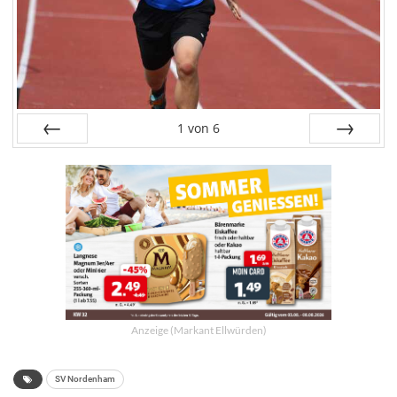
1
von
6
Zurück
Weiter
Anzeige (Markant Ellwürden)
SV Nordenham