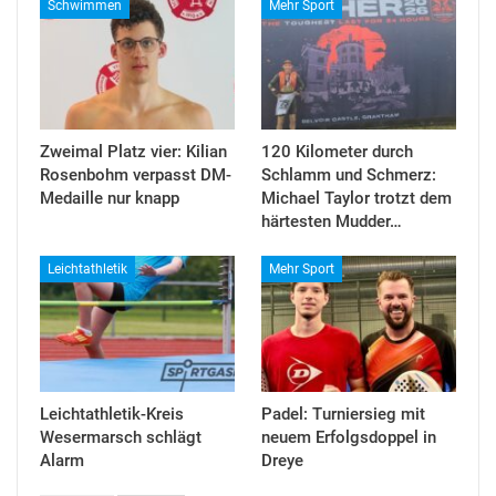
Schwimmen
Mehr Sport
Zweimal Platz vier: Kilian
120 Kilometer durch
Rosenbohm verpasst DM-
Schlamm und Schmerz:
Medaille nur knapp
Michael Taylor trotzt dem
härtesten Mudder…
Leichtathletik
Mehr Sport
Leichtathletik-Kreis
Padel: Turniersieg mit
Wesermarsch schlägt
neuem Erfolgsdoppel in
Alarm
Dreye