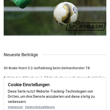
Neueste Beiträge
SV Brake feiert 5:2-Auftaktsieg beim Delmenhorster TB
Fehlstart in Oldenburg: 1. FC Nordenham verliert zum Bezirksliga-
Auftakt
Cookie Einstellungen
Diese Seite nutzt Website-Tracking-Technologien von
Fußball in der Wesermarsch: Die Bilder vom Wochenende
Dritten, um ihre Dienste anzubieten und diese stetig zu
verbessern.
Aufstieg geschafft: HSG-Unterweser-C-Jugend macht sich bereit
Impressum
Datenschutzerklärung
für die Oberliga