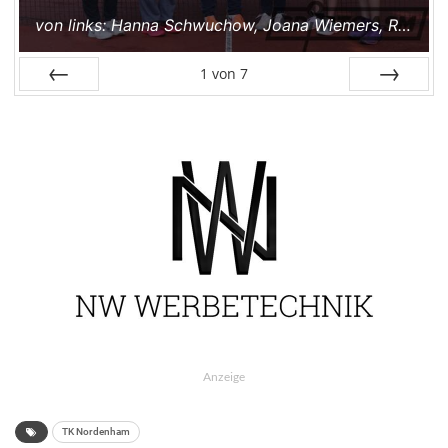
von links: Hanna Schwuchow, Joana Wiemers, Rieke Woesthoff, Hanna Woesthoff, Katharina Bultmann, Anske Gerhardt.
1
von
7
Zurück
Weiter
Anzeige
TK Nordenham