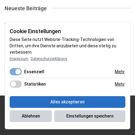
Neueste Beiträge
TSV gewinnt Testspiel bei Braker Reserve
Cookie Einstellungen
SV Brake gewinnt erstes Heimspiel mit 2:0
Diese Seite nutzt Website-Tracking-Technologien von
Dritten, um ihre Dienste anzubieten und diese stetig zu
SV Brake feiert 5:2-Auftaktsieg beim Delmenhorster TB
verbessern.
Impressum
Datenschutzerklärung
Fehlstart in Oldenburg: 1. FC Nordenham verliert zum Bezirksliga-
Auftakt
Essenziell
Mehr
Fußball in der Wesermarsch: Die Bilder vom Wochenende
Statistiken
Mehr
Alles akzeptieren
© 2026 Sportgasm . All Rights Reserved.
Ablehnen
Einstellungen speichern
Unser Team
|
Impressum
|
Datenschutzerklärung
|
Magazin Saison
2018/2019
|
Magazin Saison 2019/2020
|
Magazin Saison 2020/2021
|
Magazin Saison 2022/2023
| Support by
J&P Media Labs