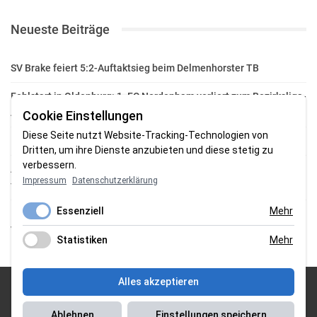
Neueste Beiträge
SV Brake feiert 5:2-Auftaktsieg beim Delmenhorster TB
Fehlstart in Oldenburg: 1. FC Nordenham verliert zum Bezirksliga-
Auftakt
Cookie Einstellungen
Diese Seite nutzt Website-Tracking-Technologien von
Fußball in der Wesermarsch: Die Bilder vom Wochenende
Dritten, um ihre Dienste anzubieten und diese stetig zu
verbessern.
Aufstieg geschafft: HSG-Unterweser-C-Jugend macht sich bereit
Impressum
Datenschutzerklärung
für die Oberliga
Essenziell
Mehr
HSG Unterweser startet mit neuem Torwarttrainer in die
Vorbereitung
Statistiken
Mehr
Alles akzeptieren
© 2026 Sportgasm . All Rights Reserved.
Ablehnen
Einstellungen speichern
Unser Team
|
Impressum
|
Datenschutzerklärung
|
Magazin Saison