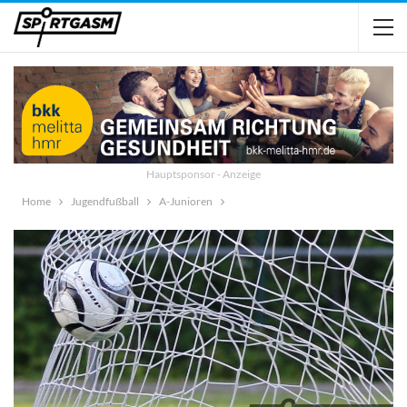
Hauptsponsor - Anzeige
Home
Jugendfußball
A-Junioren