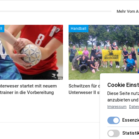
Mehr Vom A
ll
Handball
Cookie Einst
terweser startet mit neuem
Schwitzen für die Top drei: HSG
trainer in die Vorbereitung
Unterweser II startet durch
Diese Seite nut
anzubieten und 
Impressum
Daten
Essenzie
Statisti