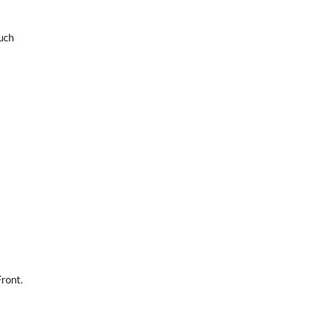
uch
ront.