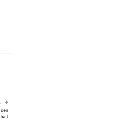
L
 den
halt