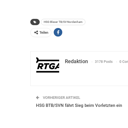
HSG Blexer TB/SV Nordenham
Teilen
Redaktion
3178 Posts
0 Co
VORHERIGER ARTIKEL
HSG BTB/SVN fährt Sieg beim Vorletzten ein