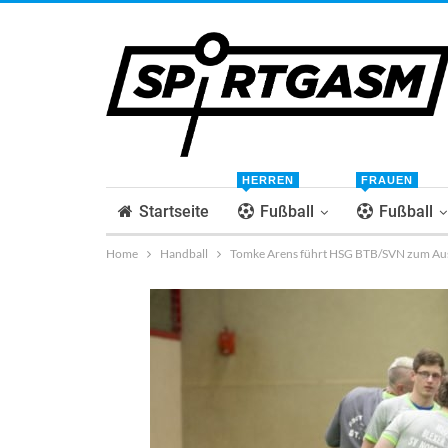
HERREN
FRAUEN
Startseite
Fußball
Fußball
Home
Handball
Tomke Arens führt HSG BTB/SVN zum Aus