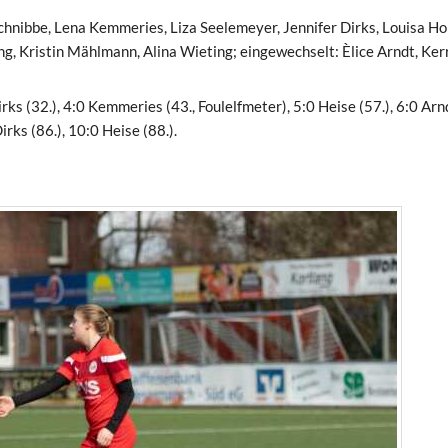
chnibbe, Lena Kemmeries, Liza Seelemeyer, Jennifer Dirks, Louisa Ho
g, Kristin Mählmann, Alina Wieting; eingewechselt: Èlice Arndt, Ker
irks (32.), 4:0 Kemmeries (43., Foulelfmeter), 5:0 Heise (57.), 6:0 Arn
Dirks (86.), 10:0 Heise (88.).