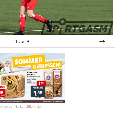
1
von
9
Weiter
Anzeige (Markant Ellwürden)