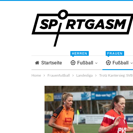
HERREN
FRAUEN
Startseite
Fußball
Fußball
Home
Frauenfußball
Landesliga
Trotz Kantersieg: SVB