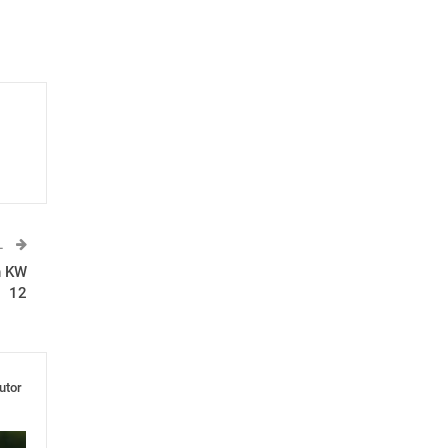
L
n KW
12
utor