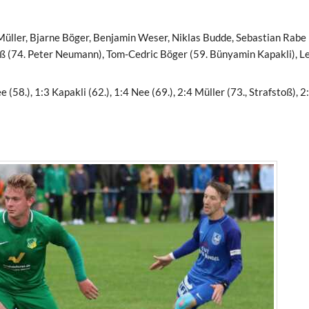
üller, Bjarne Böger, Benjamin Weser, Niklas Budde, Sebastian Rabe 
uß (74. Peter Neumann), Tom-Cedric Böger (59. Bünyamin Kapakli), L
 (58.), 1:3 Kapakli (62.), 1:4 Nee (69.), 2:4 Müller (73., Strafstoß), 2