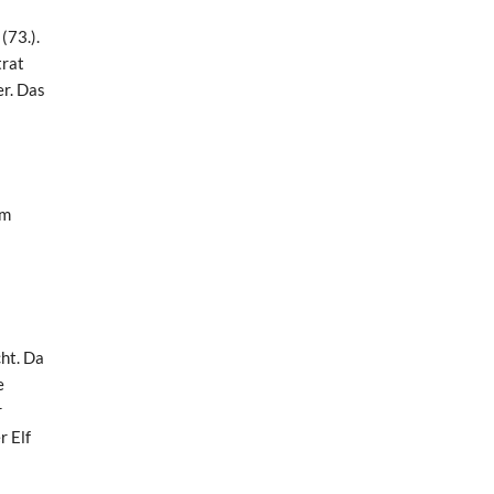
(73.).
trat
r. Das
em
ht. Da
e
r
r Elf