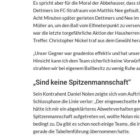
Es spricht aber für die Moral der Abbehauser, dass s
Dettmers im FC-Strafraum von Matthis Nee gefoult. 
Acht Minuten später gerieten Dettmers und Nee im F
Müller an, um den Ball vom Elfmeterpunkt zu verse
war die letzte torgefährliche Aktion der Hausherren
Treffer. Christopher Nickel traf aus dem Gewühl hera
„Unser Gegner war gnadenlos effektiv und hat unser
Hinsicht kann ich dem Team sicherlich keine Vorwü
strahlen wir bei eigenem Ballbesitz zu wenig Ruhe au
„Sind keine Spitzenmannschaft“
Sein Kontrahent Daniel Nolen zeigte sich vom Auftri
Schlussphase die Linie verlor: „Der eingewechselte
hätte ich mir ein abgeklärteres Abwehrverhalten gew
Spitzenmannschaft aufgetreten sei, wollte Nolan nich
bedingt zu. Da gibt es schon noch einige Teams, die in
gerade die Tabellenführung übernommen hatte.