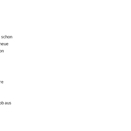
s schon
 neue
on
re
ob aus