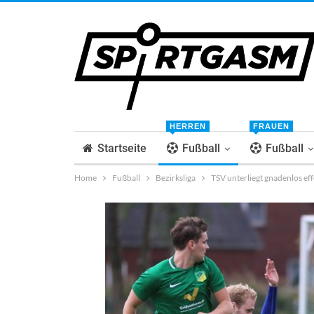
HERREN
FRAUEN
Startseite
Fußball
Fußball
Home
Fußball
Bezirksliga
TSV unterliegt gnadenlos ef