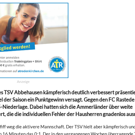
Anzeige
des TSV Abbehausen kämpferisch deutlich verbessert präsenti
iel der Saison ein Punktgewinn versagt. Gegen den FC Rastede
5-Niederlage. Dabei hatten sich die Ammerländer über weite
t, die die individuellen Fehler der Hausherren gnadenlos aus
fiff weg die aktivere Mannschaft. Der TSV hielt aber kämpferisch un
ch 16 Minuten das 0:1. Der in den vergangenen Wochen überragende