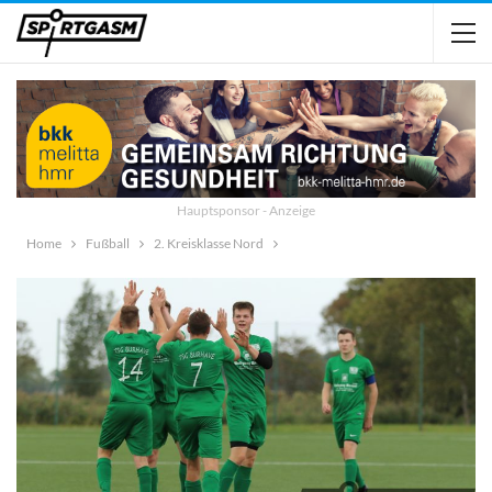
Hauptsponsor - Anzeige
Home
Fußball
2. Kreisklasse Nord