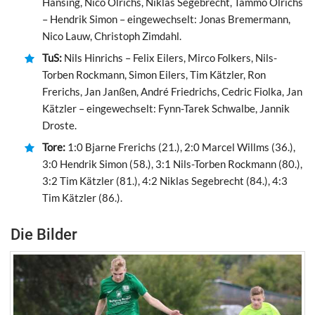
Hansing, Nico Ölrichs, Niklas Segebrecht, Tammo Ölrichs
– Hendrik Simon – eingewechselt: Jonas Bremermann,
Nico Lauw, Christoph Zimdahl.
TuS:
Nils Hinrichs – Felix Eilers, Mirco Folkers, Nils-
Torben Rockmann, Simon Eilers, Tim Kätzler, Ron
Frerichs, Jan Janßen, André Friedrichs, Cedric Fiolka, Jan
Kätzler – eingewechselt: Fynn-Tarek Schwalbe, Jannik
Droste.
Tore:
1:0 Bjarne Frerichs (21.), 2:0 Marcel Willms (36.),
3:0 Hendrik Simon (58.), 3:1 Nils-Torben Rockmann (80.),
3:2 Tim Kätzler (81.), 4:2 Niklas Segebrecht (84.), 4:3
Tim Kätzler (86.).
Die Bilder