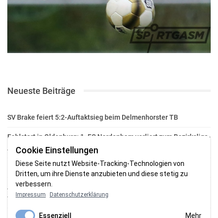
Neueste Beiträge
SV Brake feiert 5:2-Auftaktsieg beim Delmenhorster TB
Fehlstart in Oldenburg: 1. FC Nordenham verliert zum Bezirksliga-
Auftakt
Cookie Einstellungen
Diese Seite nutzt Website-Tracking-Technologien von
Fußball in der Wesermarsch: Die Bilder vom Wochenende
Dritten, um ihre Dienste anzubieten und diese stetig zu
verbessern.
Aufstieg geschafft: HSG-Unterweser-C-Jugend macht sich bereit
Impressum
Datenschutzerklärung
für die Oberliga
Essenziell
Mehr
HSG Unterweser startet mit neuem Torwarttrainer in die