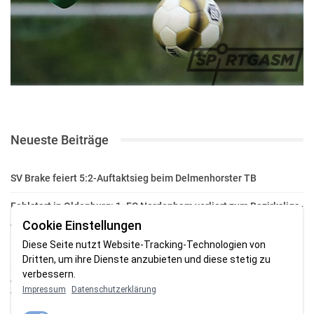
Neueste Beiträge
SV Brake feiert 5:2-Auftaktsieg beim Delmenhorster TB
Fehlstart in Oldenburg: 1. FC Nordenham verliert zum Bezirksliga-
Auftakt
Cookie Einstellungen
Diese Seite nutzt Website-Tracking-Technologien von
Fußball in der Wesermarsch: Die Bilder vom Wochenende
Dritten, um ihre Dienste anzubieten und diese stetig zu
verbessern.
Aufstieg geschafft: HSG-Unterweser-C-Jugend macht sich bereit
Impressum
Datenschutzerklärung
für die Oberliga