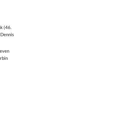
k (46.
, Dennis
teven
rbin