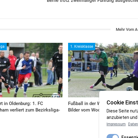
Berne trotz zweimaliger Führung ausgeschi
Mehr Vom A
iga
1. Kreisklasse
Cookie Einst
rt in Oldenburg: 1. FC
Fußball in der Wesermarsch: Die
am verliert zum Bezirksliga-
Bilder vom Wochenende
Diese Seite nut
anzubieten und 
Impressum
Daten
Essenzie