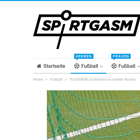
HERREN
FRAUEN
Startseite
Fußball
Fußball
Home
Fußball
TuS Elsfleth problemlos in zweiter Runde