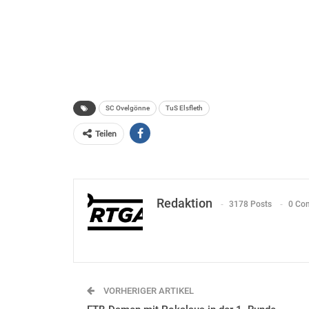
SC Ovelgönne
TuS Elsfleth
Teilen
Redaktion
3178 Posts
0 Co
VORHERIGER ARTIKEL