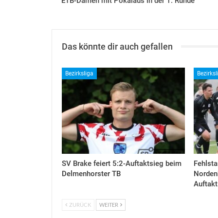
ETB-Damen mit Pokalaus in der 1. Runde
Das könnte dir auch gefallen
Bezirksliga
Bezirksl
SV Brake feiert 5:2-Auftaktsieg beim
Fehlsta
Delmenhorster TB
Nordenh
Auftakt
ZURÜCK
WEITER