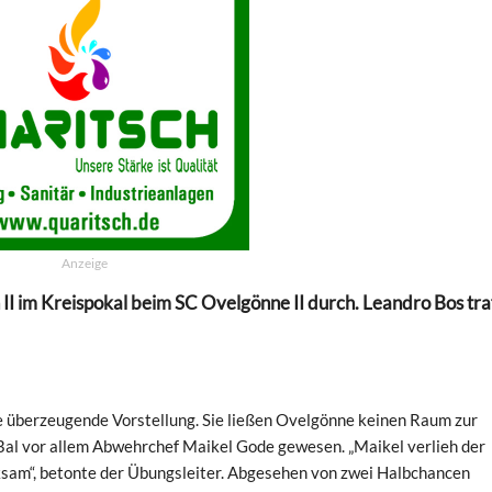
Anzeige
h II im Kreispokal beim SC Ovelgönne II durch. Leandro Bos tr
ne überzeugende Vorstellung. Sie ließen Ovelgönne keinen Raum zur
 Bal vor allem Abwehrchef Maikel Gode gewesen. „Maikel verlieh der
rksam“, betonte der Übungsleiter. Abgesehen von zwei Halbchancen