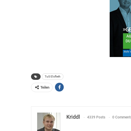
TuS Elsfleth
Teilen
Kriddl
4339 Posts
0 Comment