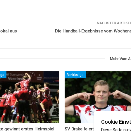
NÄCHSTER ARTIKE
pokal aus
Die Handball-Ergebnisse vom Wochen
Mehr Vom A
iga
Bezirksliga
Cookie Einst
ke gewinnt erstes Heimspiel
SV Brake feiert 5:2-Auftaktsieg b
Diese Seite nut