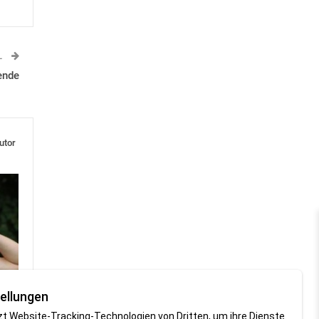
L
ende
utor
ellungen
eim
zt Website-Tracking-Technologien von Dritten, um ihre Dienste