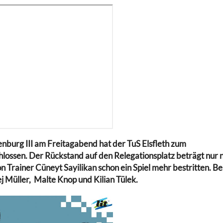
enburg III am Freitagabend hat der TuS Elsfleth zum
lossen. Der Rückstand auf den Relegationsplatz beträgt nur 
von Trainer Cüneyt Sayilikan schon ein Spiel mehr bestritten. B
j Müller, Malte Knop und Kilian Tülek.