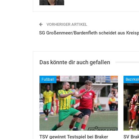
VORHERIGER ARTIKEL
SG Großenmeer/Bardenfleth scheidet aus Kreis
Das könnte dir auch gefallen
Fußball
Bezirksl
TSV gewinnt Testspiel bei Braker
SV Bra