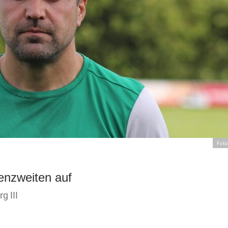
Foto
lenzweiten auf
g III