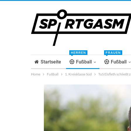
HERREN
FRAUEN
Startseite
Fußball
Fußball
Home
Fußball
1. Kreisklasse Süd
TuS Elsfleth schließt