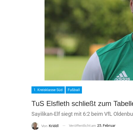
1. Kreisklasse Süd
Fußball
TuS Elsfleth schließt zum Tabel
Sayilikan-Elf siegt mit 6:2 beim VfL Oldenbur
Veröffentlicht am
25. Februar
Von
Kriddl