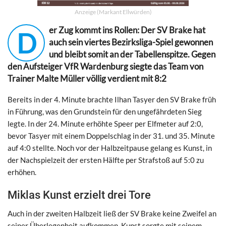
Anzeige (Markant Ellwürden)
er Zug kommt ins Rollen: Der SV Brake hat
D
auch sein viertes Bezirksliga-Spiel gewonnen
und bleibt somit an der Tabellenspitze. Gegen
den Aufsteiger VfR Wardenburg siegte das Team von
Trainer Malte Müller völlig verdient mit 8:2
Bereits in der 4. Minute brachte Ilhan Tasyer den SV Brake früh
in Führung, was den Grundstein für den ungefährdeten Sieg
legte. In der 24. Minute erhöhte Speer per Elfmeter auf 2:0,
bevor Tasyer mit einem Doppelschlag in der 31. und 35. Minute
auf 4:0 stellte. Noch vor der Halbzeitpause gelang es Kunst, in
der Nachspielzeit der ersten Hälfte per Strafstoß auf 5:0 zu
erhöhen.
Miklas Kunst erzielt drei Tore
Auch in der zweiten Halbzeit ließ der SV Brake keine Zweifel an
seiner Überlegenheit aufkommen. Kunst sorgte mit seinem