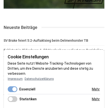
Neueste Beiträge
SV Brake feiert 5:2-Auftaktsieg beim Delmenhorster TB
Fehlstart in Oldenburg: 1. FC Nordenham verliert zum Bezirksliga-
Auftakt
Cookie Einstellungen
Diese Seite nutzt Website-Tracking-Technologien von
Fußball in der Wesermarsch: Die Bilder vom Wochenende
Dritten, um ihre Dienste anzubieten und diese stetig zu
verbessern.
Aufstieg geschafft: HSG-Unterweser-C-Jugend macht sich bereit
Impressum
Datenschutzerklärung
für die Oberliga
Essenziell
Mehr
HSG Unterweser startet mit neuem Torwarttrainer in die
Vorbereitung
Statistiken
Mehr