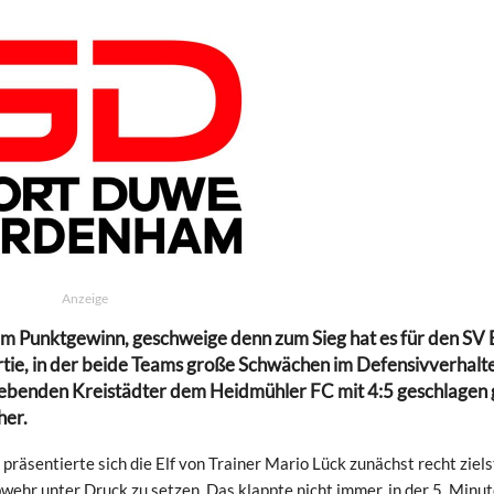
Anzeige
 zum Punktgewinn, geschweige denn zum Sieg hat es für den SV
artie, in der beide Teams große Schwächen im Defensivverhalt
tgebenden Kreistädter dem Heidmühler FC mit 4:5 geschlagen
her.
äsentierte sich die Elf von Trainer Mario Lück zunächst recht ziels
ehr unter Druck zu setzen. Das klappte nicht immer, in der 5. Minut