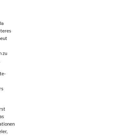
Da
iteres
neut
h zu
.
te-
rs
rst
was
uationen
ler,