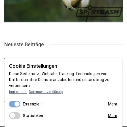
Neueste Beiträge
TSV gewinnt Testspiel bei Braker Reserve
Cookie Einstellungen
SV Brake gewinnt erstes Heimspiel mit 2:0
Diese Seite nutzt Website-Tracking-Technologien von
Dritten, um ihre Dienste anzubieten und diese stetig zu
SV Brake feiert 5:2-Auftaktsieg beim Delmenhorster TB
verbessern.
Impressum
Datenschutzerklärung
Fehlstart in Oldenburg: 1. FC Nordenham verliert zum Bezirksliga-
Auftakt
Essenziell
Mehr
Fußball in der Wesermarsch: Die Bilder vom Wochenende
Statistiken
Mehr