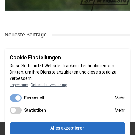
Neueste Beiträge
TSV gewinnt Testspiel bei Braker Reserve
Cookie Einstellungen
SV Brake gewinnt erstes Heimspiel mit 2:0
Diese Seite nutzt Website-Tracking-Technologien von
Dritten, um ihre Dienste anzubieten und diese stetig zu
SV Brake feiert 5:2-Auftaktsieg beim Delmenhorster TB
verbessern.
Impressum
Datenschutzerklärung
Fehlstart in Oldenburg: 1. FC Nordenham verliert zum Bezirksliga-
Auftakt
Essenziell
Mehr
Fußball in der Wesermarsch: Die Bilder vom Wochenende
Statistiken
Mehr
Alles akzeptieren
© 2026 Sportgasm . All Rights Reserved.