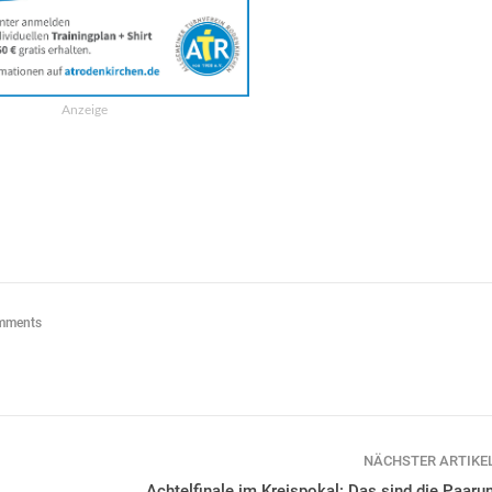
Anzeige
mments
NÄCHSTER ARTIKE
Achtelfinale im Kreispokal: Das sind die Paaru