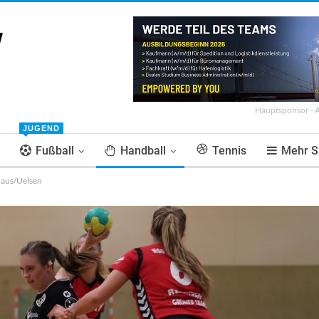
Hauptsponsor - 
JUGEND
Fußball
Handball
Tennis
Mehr S
haus/Uelsen