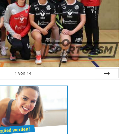
1
von
14
Weiter