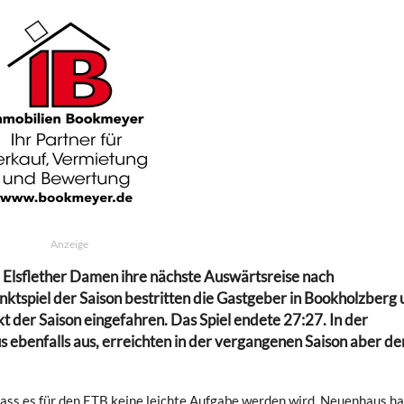
Anzeige
 Elsflether Damen ihre nächste Auswärtsreise nach
ktspiel der Saison bestritten die Gastgeber in Bookholzberg
t der Saison eingefahren. Das Spiel endete 27:27. In der
benfalls aus, erreichten in der vergangenen Saison aber de
dass es für den ETB keine leichte Aufgabe werden wird. Neuenhaus h