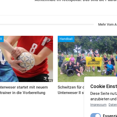
Mehr Vom A
ll
Handball
Cookie Einst
terweser startet mit neuem
Schwitzen für die Top drei: HSG
trainer in die Vorbereitung
Unterweser II startet durch
Diese Seite nut
anzubieten und 
Impressum
Daten
Essenzie