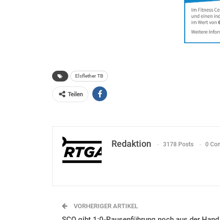
Elsflether TB
Teilen
Redaktion
3178 Posts
0 Co
VORHERIGER ARTIKEL
SCO gibt 1:0-Pausenführung noch aus der Hand