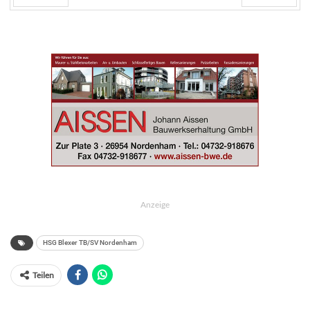
Zurück
Weiter
Anzeige
HSG Blexer TB/SV Nordenham
Teilen