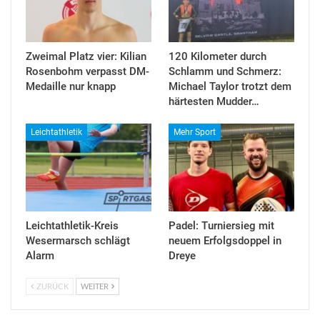
Zweimal Platz vier: Kilian
120 Kilometer durch
Rosenbohm verpasst DM-
Schlamm und Schmerz:
Medaille nur knapp
Michael Taylor trotzt dem
härtesten Mudder…
Leichtathletik
Mehr Sport
Leichtathletik-Kreis
Padel: Turniersieg mit
Wesermarsch schlägt
neuem Erfolgsdoppel in
Alarm
Dreye
ZURÜCK
WEITER