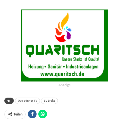
Anzeige
Ovelgönner TV
SV Brake
Teilen