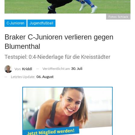
Fotos: Schlack
C-Junioren
Jugendfußball
Braker C-Junioren verlieren gegen
Blumenthal
Testspiel: 0:4-Niederlage für die Kreisstädter
Veröffentlicht am
30. Juli
Von
Kriddl
Letztes Update:
06. August