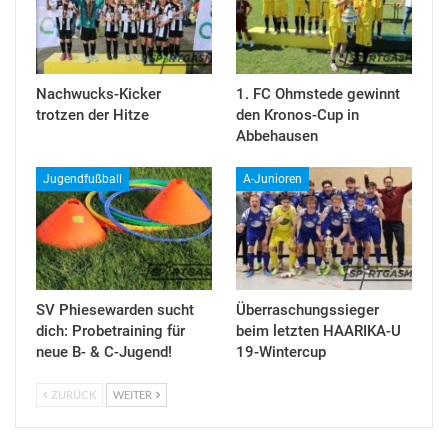
Nachwucks-Kicker
1. FC Ohmstede gewinnt
trotzen der Hitze
den Kronos-Cup in
Abbehausen
Jugendfußball
A-Junioren
SV Phiesewarden sucht
Überraschungssieger
dich: Probetraining für
beim letzten HAARIKA-U
neue B- & C-Jugend!
19-Wintercup
ZURÜCK
WEITER