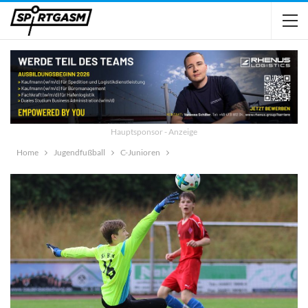
Hauptsponsor - Anzeige
Home
Jugendfußball
C-Junioren