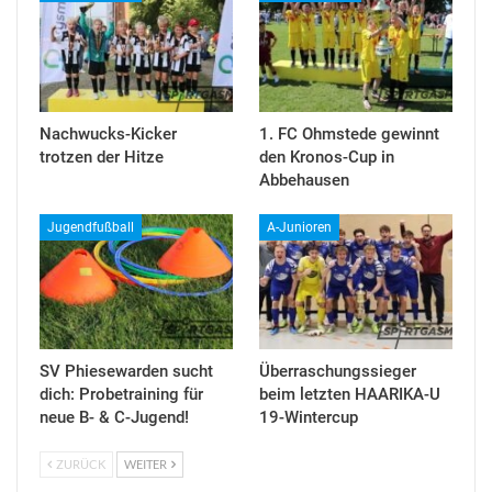
Nachwucks-Kicker
1. FC Ohmstede gewinnt
trotzen der Hitze
den Kronos-Cup in
Abbehausen
Jugendfußball
A-Junioren
SV Phiesewarden sucht
Überraschungssieger
dich: Probetraining für
beim letzten HAARIKA-U
neue B- & C-Jugend!
19-Wintercup
ZURÜCK
WEITER