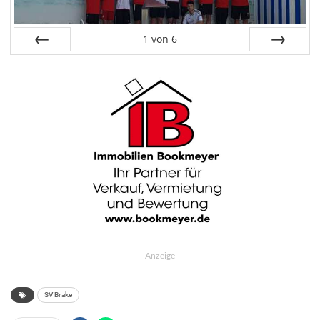
1
von
6
Zurück
Weiter
Anzeige
SV Brake