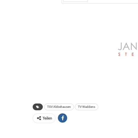
Zurück
TSV Abbehausen
TV Waddens
Teilen