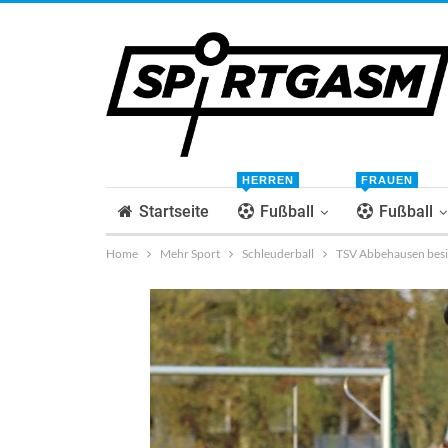
HERREN
FRAUEN
Startseite
Fußball
Fußball
Home
Mehr Sport
Schleuderball
TSV Abbehausen besi