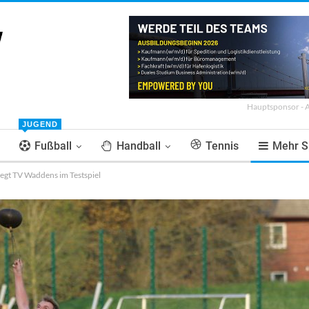
Hauptsponsor - 
JUGEND
Fußball
Handball
Tennis
Mehr S
egt TV Waddens im Testspiel