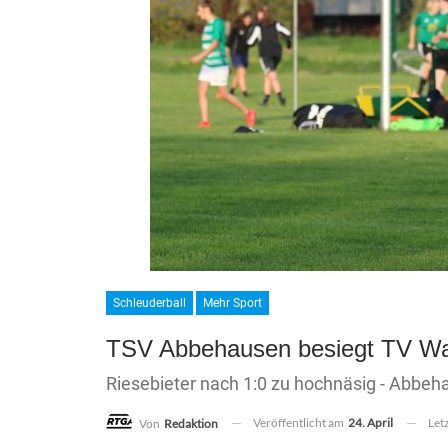
Schleuderball
Mehr Sport
TSV Abbehausen besiegt TV Wa
Riesebieter nach 1:0 zu hochnäsig - Abbeh
Veröffentlicht am
24. April
Let
Von
Redaktion