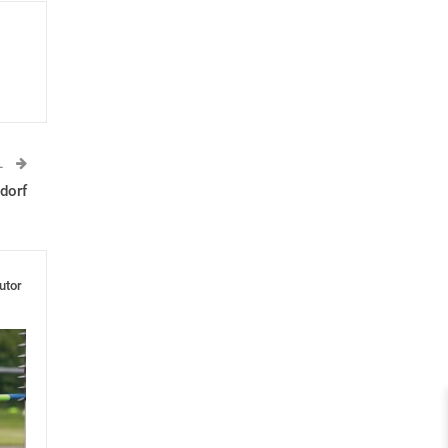
L
dorf
utor