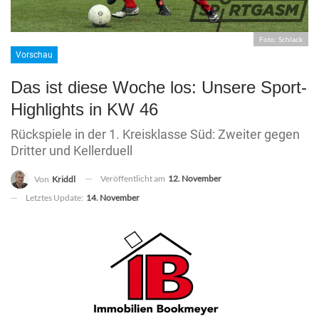
Foto: Schlack
Vorschau
Das ist diese Woche los: Unsere Sport-
Highlights in KW 46
Rückspiele in der 1. Kreisklasse Süd: Zweiter gegen
Dritter und Kellerduell
Veröffentlicht am
12. November
Von
Kriddl
Letztes Update:
14. November