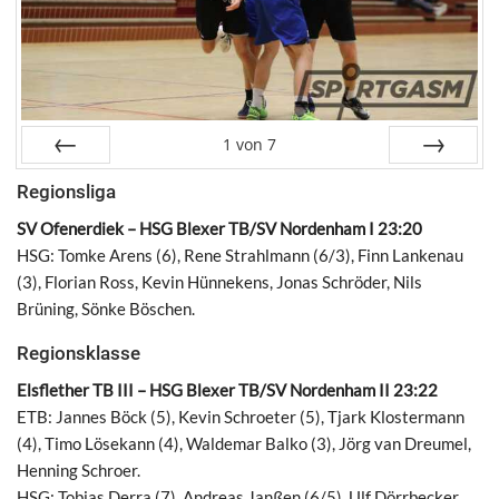
1
von
7
Zurück
Weiter
Regionsliga
SV Ofenerdiek – HSG Blexer TB/SV Nordenham I 23:20
HSG: Tomke Arens (6), Rene Strahlmann (6/3), Finn Lankenau
(3), Florian Ross, Kevin Hünnekens, Jonas Schröder, Nils
Brüning, Sönke Böschen.
Regionsklasse
Elsflether TB III – HSG Blexer TB/SV Nordenham II 23:22
ETB: Jannes Böck (5), Kevin Schroeter (5), Tjark Klostermann
(4), Timo Lösekann (4), Waldemar Balko (3), Jörg van Dreumel,
Henning Schroer.
HSG: Tobias Derra (7), Andreas Janßen (6/5), Ulf Dörrbecker