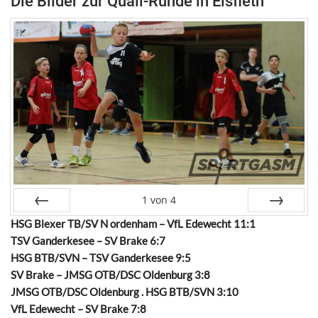
Die Bilder zur Quali-Runde in Elsfleth
1
von
4
HSG Blexer TB/SV N ordenham – VfL Edewecht 11:1
Zurück
Weiter
TSV Ganderkesee – SV Brake 6:7
HSG BTB/SVN – TSV Ganderkesee 9:5
SV Brake – JMSG OTB/DSC Oldenburg 3:8
JMSG OTB/DSC Oldenburg . HSG BTB/SVN 3:10
VfL Edewecht – SV Brake 7:8