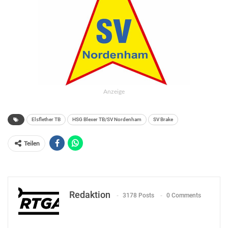
Anzeige
Elsflether TB
HSG Blexer TB/SV Nordenham
SV Brake
Teilen
Redaktion
3178 Posts
0 Comments