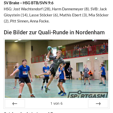
SV Brake – HSG BTB/SVN 9:6
HSG: Jost Wachtendorf (28), Harm Dannemeyer (8). SVB: Jack
Gloystein (14), Lasse Stöcker (6), Mathis Ebert (3), Mia Stöcker
(2), Pitt Sinnen, Anna Focke.
Die Bilder zur Quali-Runde in Nordenham
1
von
6
Zurück
Weiter