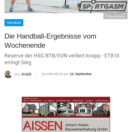
Fotos: Molitor
Handball
Die Handball-Ergebnisse vom
Wochenende
Reserve der HSG BTB/SVN verliert knapp - ETB III
erringt Sieg
Veröffentlicht am
16. September
Von
Kriddl