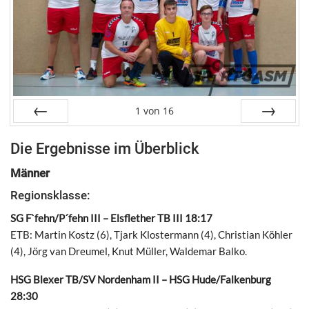
1
von
16
Zurück
Weiter
Die Ergebnisse im Überblick
Männer
Regionsklasse:
SG F`fehn/P´fehn III – Elsflether TB III 18:17
ETB: Martin Kostz (6), Tjark Klostermann (4), Christian Köhler
(4), Jörg van Dreumel, Knut Müller, Waldemar Balko.
HSG Blexer TB/SV Nordenham II – HSG Hude/Falkenburg
28:30