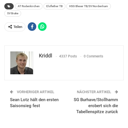
AT Rodenkirchen
Elsflether TB
HSG Blexer TB/SV Nordenham
SV Brake
Teilen
Kriddl
4337 Posts
0 Comments
VORHERIGER ARTIKEL
NÄCHSTER ARTIKEL
Sean Lotz hält den ersten
SG Burhave/Stollhamm
Saisonsieg fest
erobert sich die
Tabellenspitze zurück