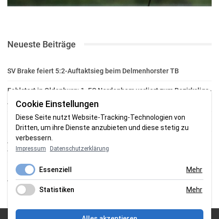
Neueste Beiträge
SV Brake feiert 5:2-Auftaktsieg beim Delmenhorster TB
Fehlstart in Oldenburg: 1. FC Nordenham verliert zum Bezirksliga-
Auftakt
Cookie Einstellungen
Diese Seite nutzt Website-Tracking-Technologien von
Fußball in der Wesermarsch: Die Bilder vom Wochenende
Dritten, um ihre Dienste anzubieten und diese stetig zu
verbessern.
Aufstieg geschafft: HSG-Unterweser-C-Jugend macht sich bereit
Impressum
Datenschutzerklärung
für die Oberliga
Essenziell
Mehr
HSG Unterweser startet mit neuem Torwarttrainer in die
Vorbereitung
Statistiken
Mehr
Alles akzeptieren