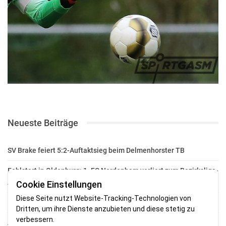
Neueste Beiträge
SV Brake feiert 5:2-Auftaktsieg beim Delmenhorster TB
Fehlstart in Oldenburg: 1. FC Nordenham verliert zum Bezirksliga-
Auftakt
Cookie Einstellungen
Diese Seite nutzt Website-Tracking-Technologien von
Fußball in der Wesermarsch: Die Bilder vom Wochenende
Dritten, um ihre Dienste anzubieten und diese stetig zu
verbessern.
Aufstieg geschafft: HSG-Unterweser-C-Jugend macht sich bereit