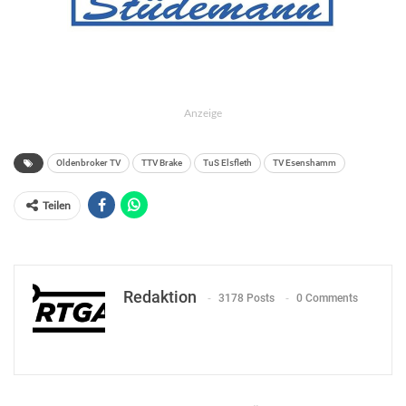
Anzeige
Oldenbroker TV
TTV Brake
TuS Elsfleth
TV Esenshamm
Teilen
Redaktion
3178 Posts
0 Comments