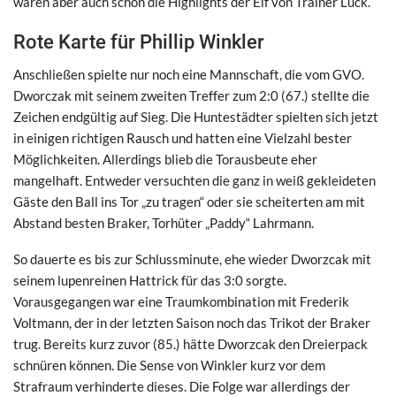
waren aber auch schon die Highlights der Elf von Trainer Lück.
Rote Karte für Phillip Winkler
Anschließen spielte nur noch eine Mannschaft, die vom GVO.
Dworczak mit seinem zweiten Treffer zum 2:0 (67.) stellte die
Zeichen endgültig auf Sieg. Die Huntestädter spielten sich jetzt
in einigen richtigen Rausch und hatten eine Vielzahl bester
Möglichkeiten. Allerdings blieb die Torausbeute eher
mangelhaft. Entweder versuchten die ganz in weiß gekleideten
Gäste den Ball ins Tor „zu tragen“ oder sie scheiterten am mit
Abstand besten Braker, Torhüter „Paddy“ Lahrmann.
So dauerte es bis zur Schlussminute, ehe wieder Dworzcak mit
seinem lupenreinen Hattrick für das 3:0 sorgte.
Vorausgegangen war eine Traumkombination mit Frederik
Voltmann, der in der letzten Saison noch das Trikot der Braker
trug. Bereits kurz zuvor (85.) hätte Dworzcak den Dreierpack
schnüren können. Die Sense von Winkler kurz vor dem
Strafraum verhinderte dieses. Die Folge war allerdings der