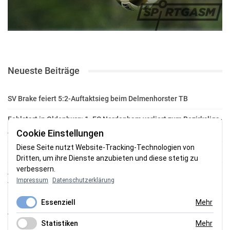
Neueste Beiträge
SV Brake feiert 5:2-Auftaktsieg beim Delmenhorster TB
Fehlstart in Oldenburg: 1. FC Nordenham verliert zum Bezirksliga-
Auftakt
Cookie Einstellungen
Diese Seite nutzt Website-Tracking-Technologien von
Fußball in der Wesermarsch: Die Bilder vom Wochenende
Dritten, um ihre Dienste anzubieten und diese stetig zu
verbessern.
Aufstieg geschafft: HSG-Unterweser-C-Jugend macht sich bereit
Impressum
Datenschutzerklärung
für die Oberliga
Essenziell
Mehr
HSG Unterweser startet mit neuem Torwarttrainer in die
Vorbereitung
Statistiken
Mehr