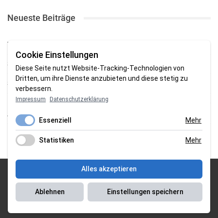
Neueste Beiträge
TSV gewinnt Testspiel bei Braker Reserve
Cookie Einstellungen
SV Brake gewinnt erstes Heimspiel mit 2:0
Diese Seite nutzt Website-Tracking-Technologien von
Dritten, um ihre Dienste anzubieten und diese stetig zu
SV Brake feiert 5:2-Auftaktsieg beim Delmenhorster TB
verbessern.
Impressum
Datenschutzerklärung
Fehlstart in Oldenburg: 1. FC Nordenham verliert zum Bezirksliga-
Auftakt
Essenziell
Mehr
Fußball in der Wesermarsch: Die Bilder vom Wochenende
Statistiken
Mehr
Alles akzeptieren
© 2026 Sportgasm . All Rights Reserved.
Ablehnen
Einstellungen speichern
Unser Team
|
Impressum
|
Datenschutzerklärung
|
Magazin Saison
2018/2019
|
Magazin Saison 2019/2020
|
Magazin Saison 2020/2021
|
Magazin Saison 2022/2023
| Support by
J&P Media Labs