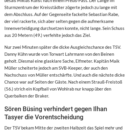
besaß Miklas Kunst nach einem Preuß-Pass. Der Lange im
Sturmzentrum der Kreisstädter zögerte jedoch zu lange mit
dem Abschluss. Auf der Gegenseite fackelte Sebastian Rabe,
der viel rackerte, sich aber selten gegen die aufmerksame
Innenverteidigung durchsetzen konnte, nicht lange. Sein Schuss
aus 20 Metern (49.) verfehlte jedoch das Ziel.
Nur zwei Minuten später die dicke Ausgleichschance des TSV.
Danny Kühn wurde von Torwart Lahrmann von den Beinen
geholt. Diesmal eine glasklare Sache, Elfmeter. Kapitän Maik
Müller scheiterte jedoch am SVB-Keeper, der auch den
Nachschuss von Müller entschärfte. Und auch die nächste dicke
Chance war auf Seiten der Gäste. Nach einem Strauß-Freistoß
(56.) strich ein Kopfball von Wohlrab nur knapp über den
Querbalken der Braker.
Sören Büsing verhindert gegen Ilhan
Tasyer die Vorentscheidung
Der TSV bekam Mitte der zweiten Halbzeit das Spiel mehr und