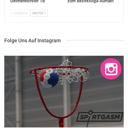
Delmenhorster TB
zum Bezirksliga-Auftakt
ZURÜCK
WEITER
Folge Uns Auf Instagram