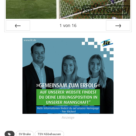
1
von
16
Zurück
Weiter
Anzeige
SV Brake
TSV Abbehausen