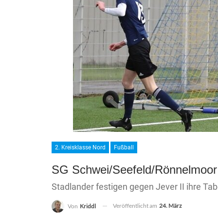
2. Kreisklasse Nord
Fußball
SG Schwei/Seefeld/Rönnelmoor f
Stadlander festigen gegen Jever II ihre Ta
Veröffentlicht am
24. März
Von
Kriddl