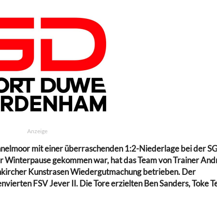
Anzeige
elmoor mit einer überraschenden 1:2-Niederlage bei der S
 Winterpause gekommen war, hat das Team von Trainer And
nkircher Kunstrasen Wiedergutmachung betrieben. Der
envierten FSV Jever II. Die Tore erzielten Ben Sanders, Toke T