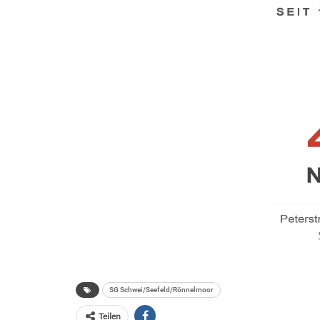
SG Schwei/Seefeld/Rönnelmoor
Teilen