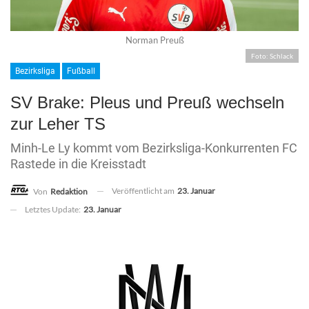
Norman Preuß
Foto: Schlack
Bezirksliga
Fußball
SV Brake: Pleus und Preuß wechseln
zur Leher TS
Minh-Le Ly kommt vom Bezirksliga-Konkurrenten FC
Rastede in die Kreisstadt
Veröffentlicht am
23. Januar
Von
Redaktion
Letztes Update:
23. Januar