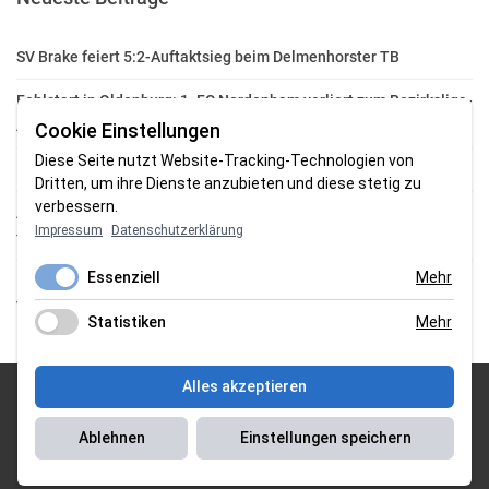
SV Brake feiert 5:2-Auftaktsieg beim Delmenhorster TB
Fehlstart in Oldenburg: 1. FC Nordenham verliert zum Bezirksliga-
Auftakt
Cookie Einstellungen
Diese Seite nutzt Website-Tracking-Technologien von
Fußball in der Wesermarsch: Die Bilder vom Wochenende
Dritten, um ihre Dienste anzubieten und diese stetig zu
verbessern.
Aufstieg geschafft: HSG-Unterweser-C-Jugend macht sich bereit
Impressum
Datenschutzerklärung
für die Oberliga
Essenziell
Mehr
HSG Unterweser startet mit neuem Torwarttrainer in die
Vorbereitung
Statistiken
Mehr
Alles akzeptieren
© 2026 Sportgasm . All Rights Reserved.
Ablehnen
Einstellungen speichern
Unser Team
|
Impressum
|
Datenschutzerklärung
|
Magazin Saison
2018/2019
|
Magazin Saison 2019/2020
|
Magazin Saison 2020/2021
|
Magazin Saison 2022/2023
| Support by
J&P Media Labs