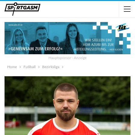
Hauptsponsor - Anzeige
Home
Fußball
Bezirksliga