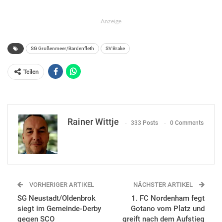
Anzeige
SG Großenmeer/Bardenfleth
SV Brake
Teilen
Rainer Wittje
333 Posts
0 Comments
VORHERIGER ARTIKEL
NÄCHSTER ARTIKEL
SG Neustadt/Oldenbrok
1. FC Nordenham fegt
siegt im Gemeinde-Derby
Gotano vom Platz und
gegen SCO
greift nach dem Aufstieg