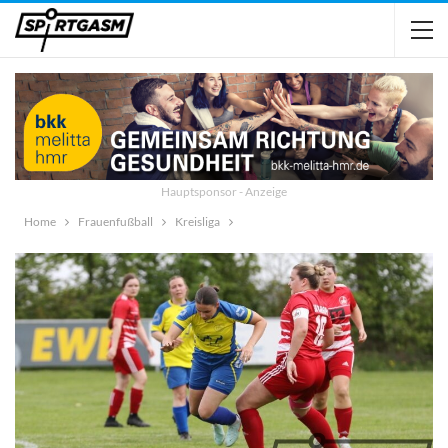
Hauptsponsor - Anzeige
Home
Frauenfußball
Kreisliga