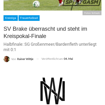
Fotos: Schlack
Kreisliga
Frauenfußball
SV Brake überrascht und steht im
Kreispokal-Finale
Halbfinale: SG Großenmeer/Bardenfleth unterliegt
mit 0:1
Veröffentlicht am
04. Mai
Von
Rainer Wittje