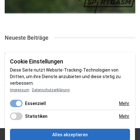
Neueste Beiträge
TSV Abbehausen: Letzter Härtetest endet mit knapper
Cookie Einstellungen
Niederlage
Diese Seite nutzt Website-Tracking-Technologien von
SV Brake fährt deutlichen Testpsielsieg beim ATR ein
Dritten, um ihre Dienste anzubieten und diese stetig zu
verbessern.
TSG Burhave bezwingt im Pokal den AT Rodenkirchen
Impressum
Datenschutzerklärung
1. FC Nordenham holt Punkt gegen Heidmühler FC
Essenziell
Mehr
TSV gewinnt Testspiel bei Braker Reserve
Statistiken
Mehr
Alles akzeptieren