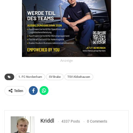
Anzeige
1. FC Nordenham
SV Brake
TSV Abbehausen
Teilen
Kriddl
4337 Posts
0 Comments