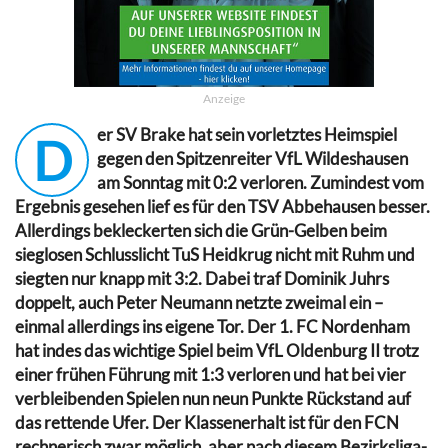
Anzeige
er SV Brake hat sein vorletztes Heimspiel
D
gegen den Spitzenreiter VfL Wildeshausen
am Sonntag mit 0:2 verloren. Zumindest vom
Ergebnis gesehen lief es für den TSV Abbehausen besser.
Allerdings bekleckerten sich die Grün-Gelben beim
sieglosen Schlusslicht TuS Heidkrug nicht mit Ruhm und
siegten nur knapp mit 3:2. Dabei traf Dominik Juhrs
doppelt, auch Peter Neumann netzte zweimal ein –
einmal allerdings ins eigene Tor. Der 1. FC Nordenham
hat indes das wichtige Spiel beim VfL Oldenburg II trotz
einer frühen Führung mit 1:3 verloren und hat bei vier
verbleibenden Spielen nun neun Punkte Rückstand auf
das rettende Ufer. Der Klassenerhalt ist für den FCN
rechnerisch zwar möglich, aber nach diesem Bezirksliga-