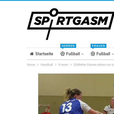
HERREN
FRAUEN
Startseite
Fußball
Fußball
Home
Handball
Frauen
Elsflether Damen stehen vor s