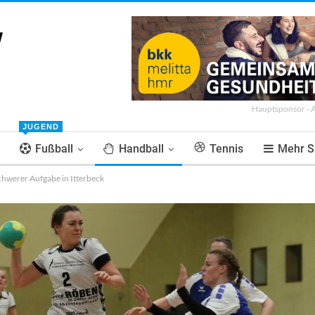
Hauptsponsor - 
JUGEND
Fußball
Handball
Tennis
Mehr S
chwerer Aufgabe in Itterbeck