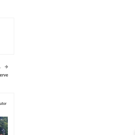
L
erve
utor