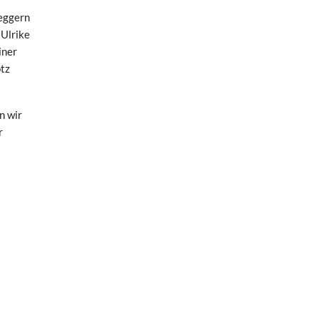
Seggern
Ulrike
iner
otz
n wir
r