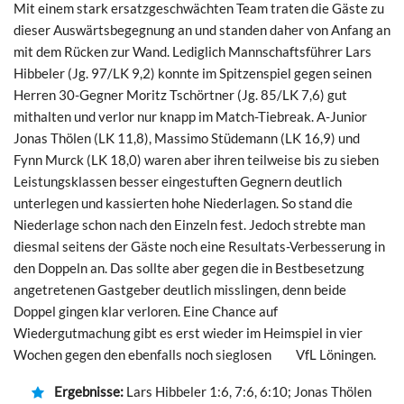
Mit einem stark ersatzgeschwächten Team traten die Gäste zu
dieser Auswärtsbegegnung an und standen daher von Anfang an
mit dem Rücken zur Wand. Lediglich Mannschaftsführer Lars
Hibbeler (Jg. 97/LK 9,2) konnte im Spitzenspiel gegen seinen
Herren 30-Gegner Moritz Tschörtner (Jg. 85/LK 7,6) gut
mithalten und verlor nur knapp im Match-Tiebreak. A-Junior
Jonas Thölen (LK 11,8), Massimo Stüdemann (LK 16,9) und
Fynn Murck (LK 18,0) waren aber ihren teilweise bis zu sieben
Leistungsklassen besser eingestuften Gegnern deutlich
unterlegen und kassierten hohe Niederlagen. So stand die
Niederlage schon nach den Einzeln fest. Jedoch strebte man
diesmal seitens der Gäste noch eine Resultats-Verbesserung in
den Doppeln an. Das sollte aber gegen die in Bestbesetzung
angetretenen Gastgeber deutlich misslingen, denn beide
Doppel gingen klar verloren. Eine Chance auf
Wiedergutmachung gibt es erst wieder im Heimspiel in vier
Wochen gegen den ebenfalls noch sieglosen VfL Löningen.
Ergebnisse:
Lars Hibbeler 1:6, 7:6, 6:10; Jonas Thölen