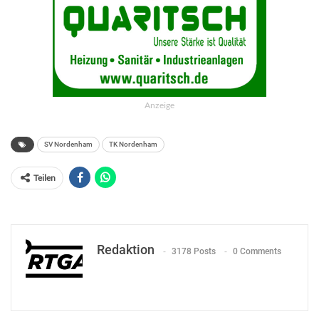
Anzeige
SV Nordenham
TK Nordenham
Teilen
Redaktion
3178 Posts
0 Comments