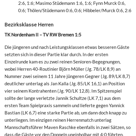
2:6, 1:6; Masimo Stüdemann 1:6, 1:6; Fynn Murck 0:6,
0:6; Thölen/Stüdemann 0:6, 0:6; Hibbeler/Murck 0:6, 2:6
Bezirksklasse Herren
TK Nordenham II – TV RW Bremen 1:5
Die jüngeren und nach Leistungsklassen etwas besseren Gäste
setzten sich in dieser Partie klar durch. In der ersten
Einzelrunde kam es zu zwei reinen Senioren-Begegnungen,
wobei Herren 40-Routinier Björn Müller (Jg. 78/LK 8,9) an
Nummer zwei seinem 11 Jahre jüngeren Gegner (Jg. 89/LK 8,7)
deutlicher unterlag als Jan Kalla (Jg. 85/LK 16,1) an Position
vier seinem Kontrahenten (Jg. 90/LK 12,8). Im Spitzenspiel
sollte der lange verletzte Jannik Schultze (LK 7,1) aus dem
ersten Team Spielpraxis sammeln und lieferte gegen Yannick
Bastian (LK 6,7) eine starke Partie ab, um dann doch knapp zu
unterliegen. Im einzigen reinen Herrenmatch unterlag
Mannschaftsführer Maven Raschke ebenfalls in zwei Sätzen, so
dass die Gäste vor den Doppeln uneinholbar mit 4:0 führten.