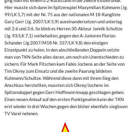
ging man mit einem 0:2-Rückstand in die zweite Einzelrunde.
Hier musste sich dann im Spitzenspiel Maxymilian Kuhmann (Jg.
99/LK 5,7) mit der Nr. 75 aus der nationalen M 18-Rangliste
Gary Gerr (Jg. 2007/LK 5,9) auseinandersetzen und unterlag
mit 2:6 und 3:6. So blieb es Herren 30-Akteur Jannik Schultze
(Jg. 93/LK 7,1) vorbehalten, gegen den A-Junioren Florian
Schander (Jg.2007/M18 Nr. 337/LK 9,8) den einzigen
Einzelpunkt zu holen. In den abschließenden Doppeln setzte
man von TKN-Seite alles daran, um noch ein Unentschieden zu
sichern. Für Mark Fitschen kam Fabio Jochens an der Seite von
Tim Okrey zum Einsatz und die zweite Paarung bildeten
Kuhmann/Schultze. Während diese dann mit ihrem Sieg den
Anschluss herstellten, mussten sich Okrey/Jochens im
Spitzendoppel gegen Gerr/Hoffmann knapp geschlagen geben.
Einen neuen Anlauf auf den ersten Punktgewinn kann der TKN
erst wieder in drei Wochen gegen den bisher ebenfalls sieglosen
TV Varel nehmen.