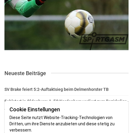
Neueste Beiträge
SV Brake feiert 5:2-Auftaktsieg beim Delmenhorster TB
Fehlstart in Oldenburg: 1. FC Nordenham verliert zum Bezirksliga-
Auftakt
Cookie Einstellungen
Diese Seite nutzt Website-Tracking-Technologien von
Fußball in der Wesermarsch: Die Bilder vom Wochenende
Dritten, um ihre Dienste anzubieten und diese stetig zu
verbessern.
Aufstieg geschafft: HSG-Unterweser-C-Jugend macht sich bereit