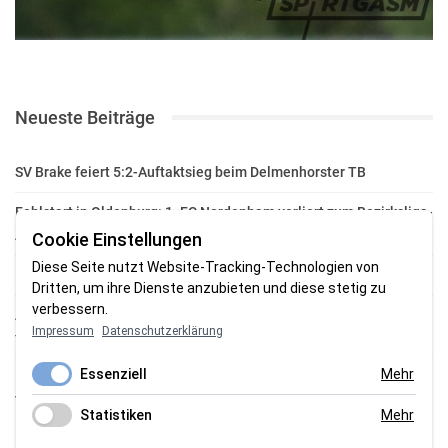
Neueste Beiträge
SV Brake feiert 5:2-Auftaktsieg beim Delmenhorster TB
Fehlstart in Oldenburg: 1. FC Nordenham verliert zum Bezirksliga-
Auftakt
Cookie Einstellungen
Diese Seite nutzt Website-Tracking-Technologien von
Fußball in der Wesermarsch: Die Bilder vom Wochenende
Dritten, um ihre Dienste anzubieten und diese stetig zu
verbessern.
Aufstieg geschafft: HSG-Unterweser-C-Jugend macht sich bereit
Impressum
Datenschutzerklärung
für die Oberliga
Essenziell
Mehr
HSG Unterweser startet mit neuem Torwarttrainer in die
Vorbereitung
Statistiken
Mehr