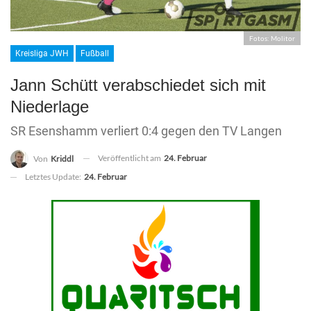
Fotos: Molitor
Kreisliga JWH
Fußball
Jann Schütt verabschiedet sich mit
Niederlage
SR Esenshamm verliert 0:4 gegen den TV Langen
Veröffentlicht am
24. Februar
Von
Kriddl
Letztes Update:
24. Februar