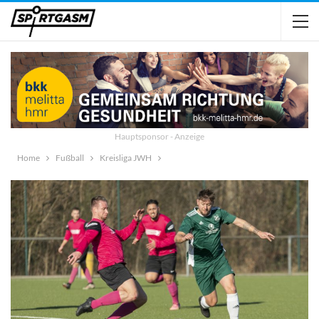
Hauptsponsor - Anzeige
Home
Fußball
Kreisliga JWH