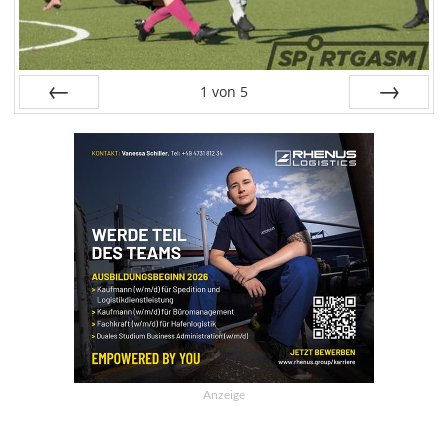
1
von
5
Zurück
Weiter
Anzeige