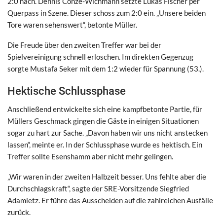
2:0 nach. Dennis Conze-Wichmann setzte Lukas Fischer per
Querpass in Szene. Dieser schoss zum 2:0 ein. „Unsere beiden
Tore waren sehenswert“, betonte Müller.
Die Freude über den zweiten Treffer war bei der
Spielvereinigung schnell erloschen. Im direkten Gegenzug
sorgte Mustafa Seker mit dem 1:2 wieder für Spannung (53.).
Hektische Schlussphase
Anschließend entwickelte sich eine kampfbetonte Partie, für
Müllers Geschmack gingen die Gäste in einigen Situationen
sogar zu hart zur Sache. „Davon haben wir uns nicht anstecken
lassen“, meinte er. In der Schlussphase wurde es hektisch. Ein
Treffer sollte Esenshamm aber nicht mehr gelingen.
„Wir waren in der zweiten Halbzeit besser. Uns fehlte aber die
Durchschlagskraft“, sagte der SRE-Vorsitzende Siegfried
Adamietz. Er führe das Ausscheiden auf die zahlreichen Ausfälle
zurück.