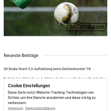
Neueste Beiträge
SV Brake feiert 5:2-Auftaktsieg beim Delmenhorster TB
Fehlstart in Oldenburg: 1. FC Nordenham verliert zum Bezirksliga-
Auftakt
Cookie Einstellungen
Diese Seite nutzt Website-Tracking-Technologien von
Fußball in der Wesermarsch: Die Bilder vom Wochenende
Dritten, um ihre Dienste anzubieten und diese stetig zu
verbessern.
Aufstieg geschafft: HSG-Unterweser-C-Jugend macht sich bereit
Impressum
Datenschutzerklärung
für die Oberliga