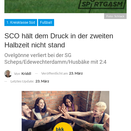
Foto: Schlack
1. Kreisklasse Süd
Fußball
SCO hält dem Druck in der zweiten
Halbzeit nicht stand
Ovelgönne verliert bei der SG
Scheps/Edewechterdamm/Husbäke mit 2:4
Veröffentlicht am
23. März
Von
Kriddl
Letztes Update:
23. März