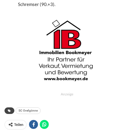
Schremser (90.+3).
Anzeige
SC Ovelgönne
Teilen