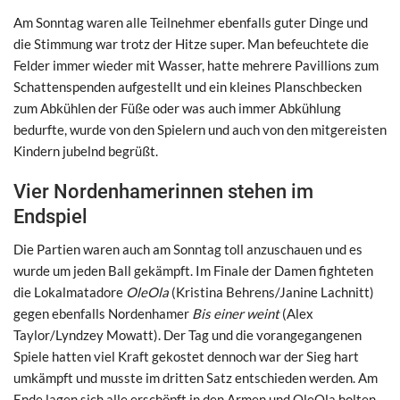
Am Sonntag waren alle Teilnehmer ebenfalls guter Dinge und
die Stimmung war trotz der Hitze super. Man befeuchtete die
Felder immer wieder mit Wasser, hatte mehrere Pavillions zum
Schattenspenden aufgestellt und ein kleines Planschbecken
zum Abkühlen der Füße oder was auch immer Abkühlung
bedurfte, wurde von den Spielern und auch von den mitgereisten
Kindern jubelnd begrüßt.
Vier Nordenhamerinnen stehen im
Endspiel
Die Partien waren auch am Sonntag toll anzuschauen und es
wurde um jeden Ball gekämpft. Im Finale der Damen fighteten
die Lokalmatadore
OleOla
(Kristina Behrens/Janine Lachnitt)
gegen ebenfalls Nordenhamer
Bis einer weint
(Alex
Taylor/Lyndzey Mowatt). Der Tag und die vorangegangenen
Spiele hatten viel Kraft gekostet dennoch war der Sieg hart
umkämpft und musste im dritten Satz entschieden werden. Am
Ende lagen sich alle erschöpft in den Armen und OleOla holten