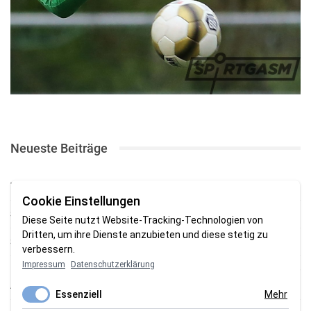
Neueste Beiträge
TSV gewinnt Testspiel bei Braker Reserve
Cookie Einstellungen
SV Brake gewinnt erstes Heimspiel mit 2:0
Diese Seite nutzt Website-Tracking-Technologien von
Dritten, um ihre Dienste anzubieten und diese stetig zu
SV Brake feiert 5:2-Auftaktsieg beim Delmenhorster TB
verbessern.
Impressum
Datenschutzerklärung
Fehlstart in Oldenburg: 1. FC Nordenham verliert zum Bezirksliga-
Auftakt
Essenziell
Mehr